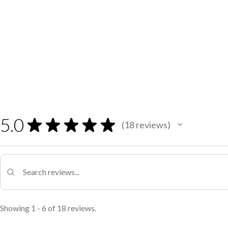
5.0
★
★
★
★
★
18
reviews
18
Showing 1 - 6 of 18 reviews.