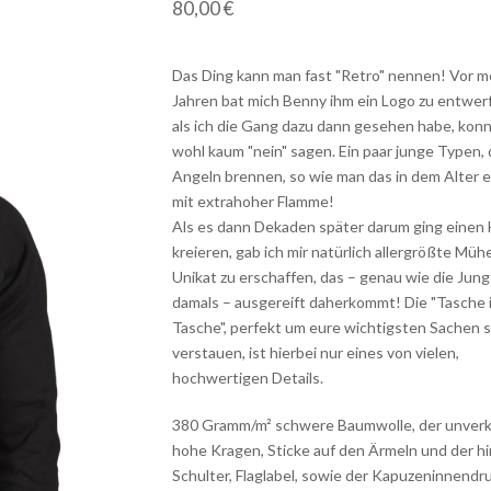
80,00
€
Das Ding kann man fast "Retro" nennen! Vor m
Jahren bat mich Benny ihm ein Logo zu entwer
als ich die Gang dazu dann gesehen habe, konnt
wohl kaum "nein" sagen. Ein paar junge Typen, 
Angeln brennen, so wie man das in dem Alter e
mit extrahoher Flamme!
Als es dann Dekaden später darum ging einen
kreieren, gab ich mir natürlich allergrößte Müh
Unikat zu erschaffen, das – genau wie die Jun
damals – ausgereift daherkommt! Die "Tasche 
Tasche", perfekt um eure wichtigsten Sachen s
verstauen, ist hierbei nur eines von vielen,
hochwertigen Details.
380 Gramm/m² schwere Baumwolle, der unver
hohe Kragen, Sticke auf den Ärmeln und der h
Schulter, Flaglabel, sowie der Kapuzeninnendr