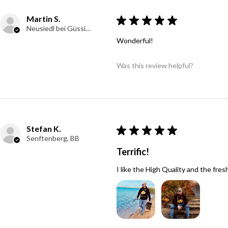
Martin S.
★
★
★
★
★
Neusiedl bei Güssing, Austria
Wonderful!
Was this review helpful?
Stefan K.
★
★
★
★
★
Senftenberg, BB
Terrific!
I like the High Quality and the fres