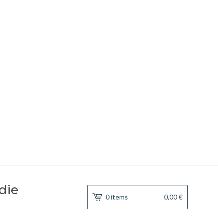
die
0 items
0,00
€