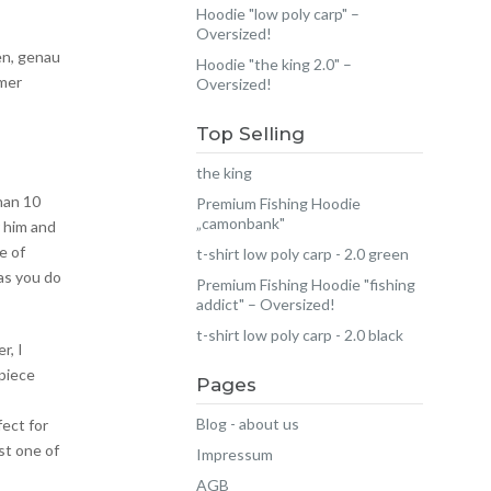
Hoodie "low poly carp" –
Oversized!
en, genau
Hoodie "the king 2.0" –
mmer
Oversized!
Top Selling
the king
than 10
Premium Fishing Hoodie
„camonbank"
r him and
e of
t-shirt low poly carp - 2.0 green
as you do
Premium Fishing Hoodie "fishing
addict" – Oversized!
t-shirt low poly carp - 2.0 black
r, I
 piece
Pages
Blog - about us
fect for
st one of
Impressum
AGB