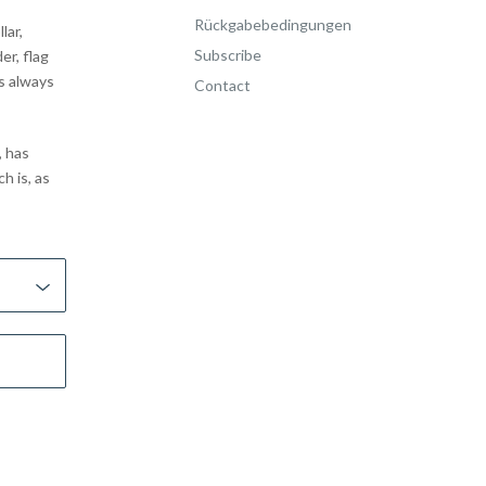
Rückgabebedingungen
lar,
Subscribe
er, flag
as always
Contact
, has
h is, as