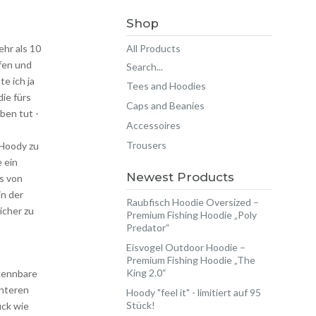
Shop
All Products
ehr als 10
fen und
Search...
e ich ja
Tees and Hoodies
die fürs
Caps and Beanies
ben tut -
Accessoires
Trousers
 Hoody zu
e ein
Newest Products
gs von
in der
Raubfisch Hoodie Oversized –
icher zu
Premium Fishing Hoodie „Poly
Predator“
Eisvogel Outdoor Hoodie –
Premium Fishing Hoodie „The
King 2.0“
kennbare
interen
Hoody "feel it" - limitiert auf 95
Stück!
uck wie