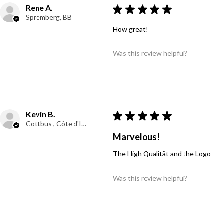
Rene A.
★
★
★
★
★
Spremberg, BB
How great!
Was this review helpful?
Kevin B.
★
★
★
★
★
Cottbus , Côte d'Ivoire
Marvelous!
The High Qualität and the Logo
Was this review helpful?